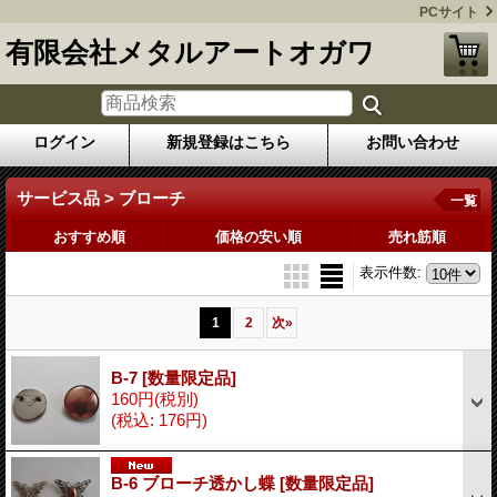
PCサイト
有限会社メタルアートオガワ
ログイン
新規登録はこちら
お問い合わせ
サービス品 > ブローチ
一覧
おすすめ順
価格の安い順
売れ筋順
表示件数
:
1
2
次
»
B-7
[数量限定品]
160円
(税別)
(税込
:
176円)
B-6 ブローチ透かし蝶
[数量限定品]