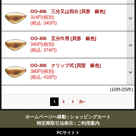
OO-406 三分又は四分
[貝形 銀色]
314円
(税別)
(税込
:
345円)
OO-406 五分巾用
[貝形 銀色]
340円
(税別)
(税込
:
374円)
OO-406 クリップ式
[貝型 銀色]
380円
(税別)
(税込
:
418円)
(10件/25件)
1
2
3
次
»
ホームページへ移動
|
ショッピングカート
特定商取引法表示
|
ご利用案内
PCサイト