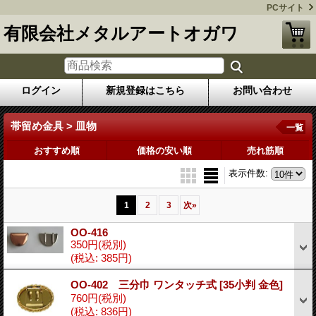
PCサイト
有限会社メタルアートオガワ
ログイン
新規登録はこちら
お問い合わせ
帯留め金具 > 皿物
一覧
おすすめ順
価格の安い順
売れ筋順
表示件数
:
1
2
3
次
»
OO-416
350円
(税別)
(税込
:
385円)
OO-402 三分巾 ワンタッチ式
[35小判 金色]
760円
(税別)
(税込
:
836円)