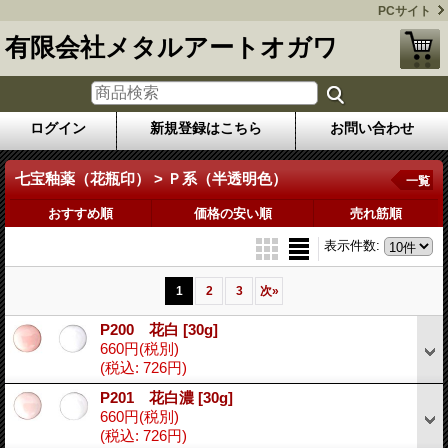
PCサイト
有限会社メタルアートオガワ
ログイン
新規登録はこちら
お問い合わせ
七宝釉薬（花瓶印） > Ｐ系（半透明色）
一覧
おすすめ順
価格の安い順
売れ筋順
表示件数
:
1
2
3
次
»
P200 花白
[30g]
660円
(税別)
(税込
:
726円)
P201 花白濃
[30g]
660円
(税別)
(税込
:
726円)