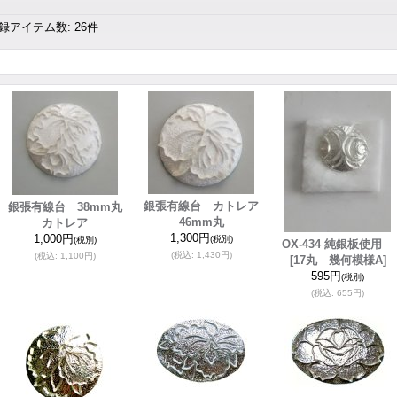
録アイテム数
:
26件
銀張有線台 カトレア
銀張有線台 38mm丸
46mm丸
カトレア
1,300円
1,000円
(税別)
(税別)
OX-434 純銀板使用
(税込
:
1,430円)
(税込
:
1,100円)
[17丸 幾何模様A]
595円
(税別)
(税込
:
655円)