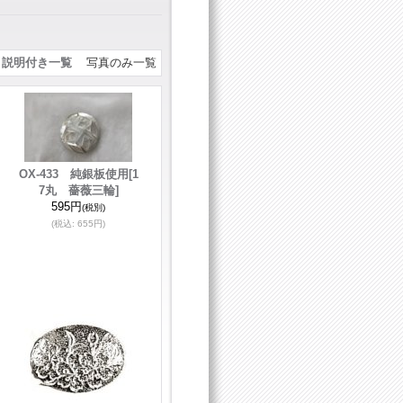
説明付き一覧
写真のみ一覧
OX-433 純銀板使用
[1
7丸 薔薇三輪]
595円
(税別)
(税込
:
655円)