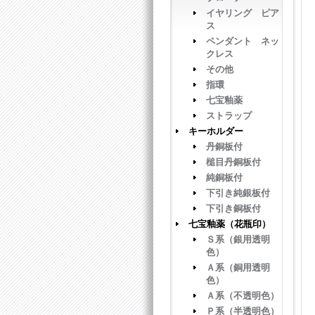
イヤリング ピア
ス
ペンダント ネッ
クレス
その他
指環
七宝釉薬
ストラップ
キーホルダー
丹銅板付
槌目丹銅板付
純銅板付
下引き純銀板付
下引き銅板付
七宝釉薬（花瓶印）
Ｓ系（銀用透明
色）
Ａ系（銅用透明
色）
Ａ系（不透明色）
Ｐ系（半透明色）