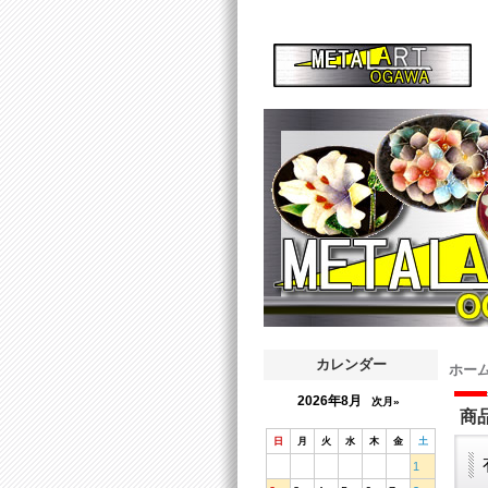
カレンダー
ホー
2026年8月
次月»
商
日
月
火
水
木
金
土
1