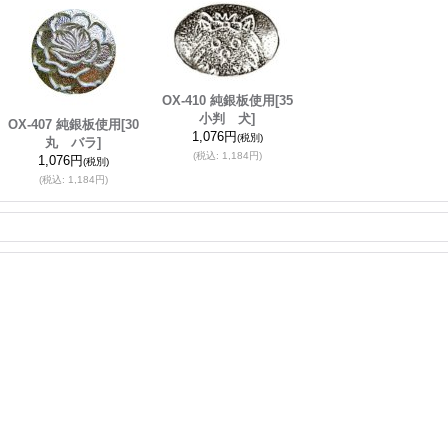
OX-410 純銀板使用
[35
小判 犬]
OX-407 純銀板使用
[30
1,076円
(税別)
丸 バラ]
(税込
:
1,184円)
1,076円
(税別)
(税込
:
1,184円)