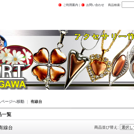
ご利用案内
｜
お問い合わせ
商品検索
:
ムページへ移動
｜
有線台
品一覧
有線台
商品並び替え
: