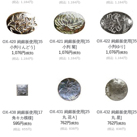
(税込
:
1,184円)
(税込
:
1,184円)
(税込
:
1,184円)
OX-422 純銀板使用
[35
OX-421 純銀板使用
[35
OX-420 純銀板使用
[35
小判ゆり]
小判 菊]
小判りんどう]
1,076円
1,076円
1,076円
(税別)
(税別)
(税別)
(税込
:
1,184円)
(税込
:
1,184円)
(税込
:
1,184円)
OX-431 純銀板使用
[25
OX-432 純銀板使用
[25
OX-438 純銀板使用
[17
丸 花Ａ]
丸 星]
角キカ模様]
762円
762円
595円
(税別)
(税別)
(税別)
(税込
:
838円)
(税込
:
838円)
(税込
:
655円)