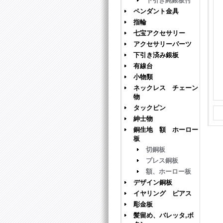
下引き純銀板付
ペンダント金具
指輪
七宝アクセサリー
アクセサリーパーツ
下引き済み銀板
有線台
小物類
ネックレス チェーン
物
タックピン
紳士物
銅生地 額 ホーロー
板
切銅板
プレス銅板
額、ホーロー板
デザイン銅板
イヤリング ピアス
彫金板
髪留め、バレッタ,ボ