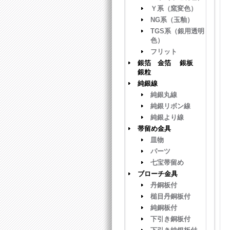
Ｙ系（窯変色）
NG系（玉釉）
TGS系（銀用透明
色）
フリット
銀箔 金箔 銀板
銀粒
純銀線
純銀丸線
純銀リボン線
純銀より線
帯留め金具
皿物
パーツ
七宝帯留め
ブローチ金具
丹銅板付
槌目丹銅板付
純銅板付
下引き銅板付