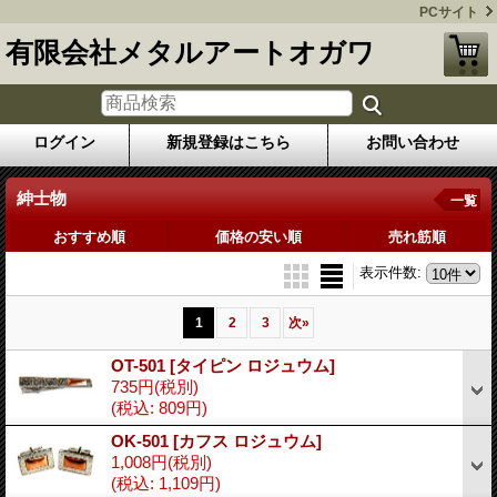
PCサイト
有限会社メタルアートオガワ
ログイン
新規登録はこちら
お問い合わせ
紳士物
一覧
おすすめ順
価格の安い順
売れ筋順
表示件数
:
1
2
3
次
»
OT-501
[タイピン ロジュウム]
735円
(税別)
(税込
:
809円)
OK-501
[カフス ロジュウム]
1,008円
(税別)
(税込
:
1,109円)