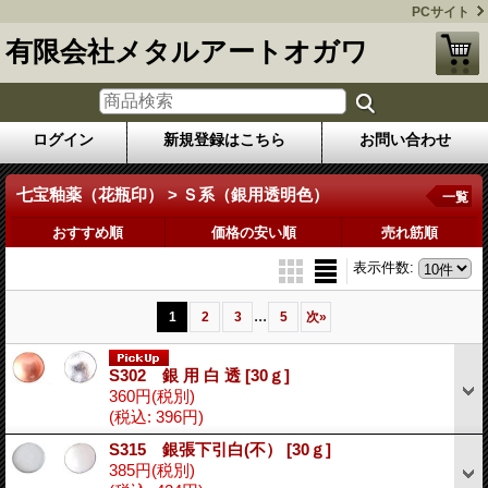
PCサイト
有限会社メタルアートオガワ
ログイン
新規登録はこちら
お問い合わせ
七宝釉薬（花瓶印） > Ｓ系（銀用透明色）
一覧
おすすめ順
価格の安い順
売れ筋順
表示件数
:
...
1
2
3
5
次
»
S302 銀 用 白 透
[30ｇ]
360円
(税別)
(税込
:
396円)
S315 銀張下引白(不）
[30ｇ]
385円
(税別)