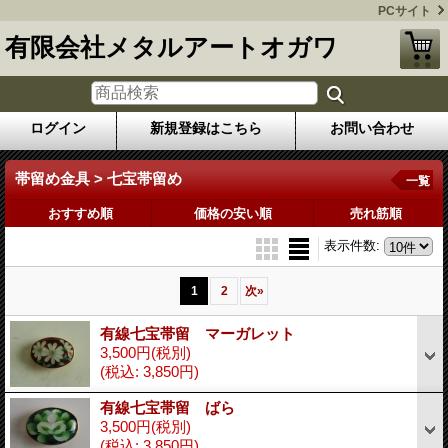
PCサイト
有限会社メタルアートオガワ
ログイン
新規登録はこちら
お問い合わせ
帯留め金具 > 七宝帯留め
一覧
おすすめ順
価格の安い順
売れ筋順
表示件数
:
1
2
次
»
有線七宝帯留 マーガレット
3,500円
(税別)
(税込
:
3,850円)
有線七宝帯留 ばら
3,500円
(税別)
(税込
:
3,850円)