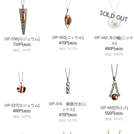
OP-402
[ニッケル]
OP-442 月の輪
[ニッケ
OP-550
[ロジュウム]
470円
ル]
(税別)
710円
(税別)
460円
(税込
:
517円)
(税別)
(税込
:
781円)
(税込
:
506円)
OP-476 銀板付き
[ニ
OP-527
[ロジュウム]
OP-482
[代ロジ]
ッケル]
400円
(税別)
550円
(税別)
470円
(税別)
(税込
:
440円)
(税込
:
605円)
(税込
:
517円)