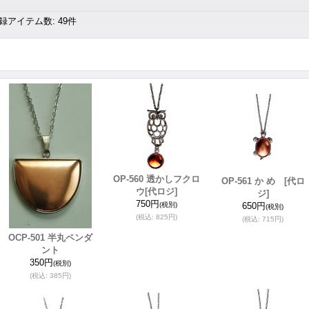
録アイテム数
:
49件
OP-560 透かしフクロ
OP-561 か め
[代ロ
ウ
[代ロジ]
ジ]
750円
(税別)
650円
(税別)
(税込
:
825円)
(税込
:
715円)
OCP-501 半丸ペンダ
ント
350円
(税別)
(税込
:
385円)