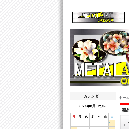
カレンダー
ホー
2026年8月
次月»
商
日
月
火
水
木
金
土
1