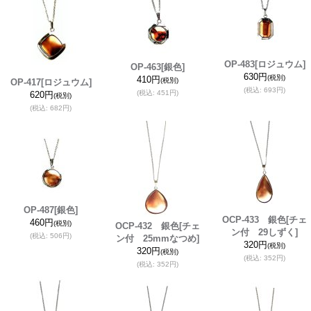
OP-483
[ロジュウム]
OP-463
[銀色]
630円
(税別)
410円
(税別)
OP-417
[ロジュウム]
(税込
:
693円)
(税込
:
451円)
620円
(税別)
(税込
:
682円)
OP-487
[銀色]
OCP-433 銀色
[チェ
460円
(税別)
OCP-432 銀色
[チェ
ン付 29しずく]
(税込
:
506円)
ン付 25mmなつめ]
320円
(税別)
320円
(税別)
(税込
:
352円)
(税込
:
352円)