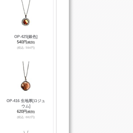
OP-425
[銀色]
540円
(税別)
(税込
:
594円)
OP-416 生地厚
[ロジュ
ウム]
620円
(税別)
(税込
:
682円)