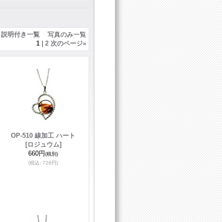
説明付き一覧
写真のみ一覧
1
|
2
次のページ
»
OP-510 線加工 ハート
[ロジュウム]
660円
(税別)
(税込
:
726円)