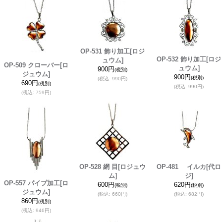
OP-531 飾り加工
[ロジ
OP-532 飾り加工
[ロジ
ュウム]
OP-509 クローバー
[ロ
ュウム]
900円
(税別)
ジュウム]
900円
(税別)
(税込
:
990円)
690円
(税別)
(税込
:
990円)
(税込
:
759円)
OP-528 網 目
[ロジュウ
OP-481 イルカ
[代ロ
ム]
ジ]
OP-557 パイプ加工
[ロ
600円
620円
(税別)
(税別)
ジュウム]
(税込
:
660円)
(税込
:
682円)
860円
(税別)
(税込
:
946円)