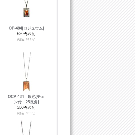
OP-484
[ロジュウム]
630円
(税別)
(税込
:
693円)
OCP-434 銀色
[チェ
ン付 25長角]
350円
(税別)
(税込
:
385円)