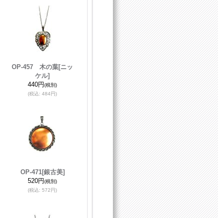
OP-457 木の葉
[ニッ
ケル]
440円
(税別)
(税込
:
484円)
OP-471
[銀古美]
520円
(税別)
(税込
:
572円)