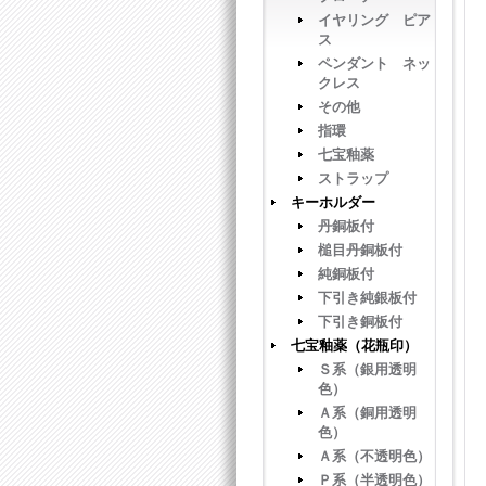
イヤリング ピア
ス
ペンダント ネッ
クレス
その他
指環
七宝釉薬
ストラップ
キーホルダー
丹銅板付
槌目丹銅板付
純銅板付
下引き純銀板付
下引き銅板付
七宝釉薬（花瓶印）
Ｓ系（銀用透明
色）
Ａ系（銅用透明
色）
Ａ系（不透明色）
Ｐ系（半透明色）