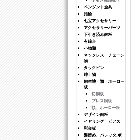
下引き純銀板付
ペンダント金具
指輪
七宝アクセサリー
アクセサリーパーツ
下引き済み銀板
有線台
小物類
ネックレス チェーン
物
タックピン
紳士物
銅生地 額 ホーロー
板
切銅板
プレス銅板
額、ホーロー板
デザイン銅板
イヤリング ピアス
彫金板
髪留め、バレッタ,ボ