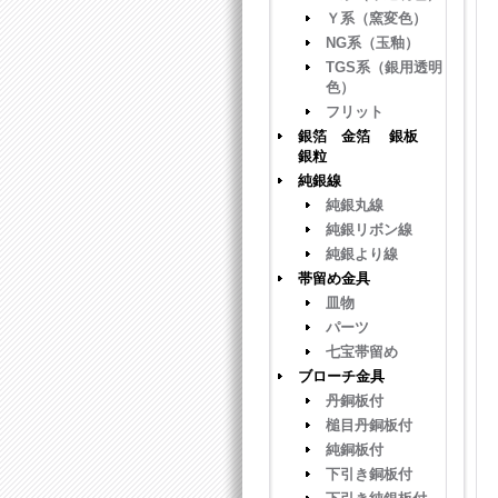
Ｙ系（窯変色）
NG系（玉釉）
TGS系（銀用透明
色）
フリット
銀箔 金箔 銀板
銀粒
純銀線
純銀丸線
純銀リボン線
純銀より線
帯留め金具
皿物
パーツ
七宝帯留め
ブローチ金具
丹銅板付
槌目丹銅板付
純銅板付
下引き銅板付