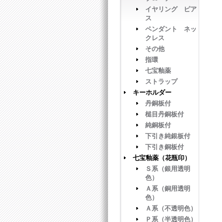
イヤリング ピア
ス
ペンダント ネッ
クレス
その他
指環
七宝釉薬
ストラップ
キーホルダー
丹銅板付
槌目丹銅板付
純銅板付
下引き純銀板付
下引き銅板付
七宝釉薬（花瓶印）
Ｓ系（銀用透明
色）
Ａ系（銅用透明
色）
Ａ系（不透明色）
Ｐ系（半透明色）