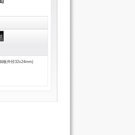
品
]
板外径32x24mm)