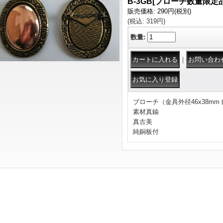
B-3GB
[
ブローチ数量限定
販売価格
:
290円
(税別)
(税込
:
319円
)
数量
:
｜
ブローチ（金具外径46x38mm 銅
素材真鍮
真古美
純銅板付