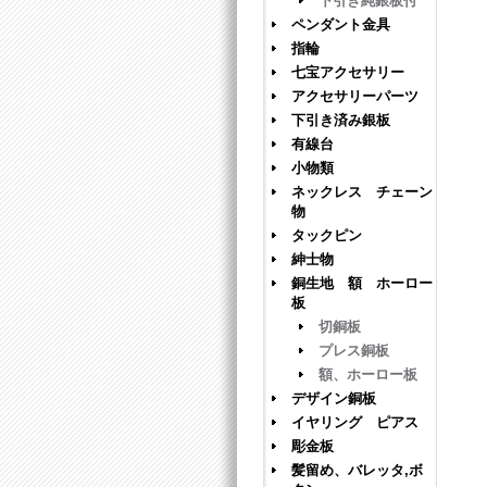
下引き純銀板付
ペンダント金具
指輪
七宝アクセサリー
アクセサリーパーツ
下引き済み銀板
有線台
小物類
ネックレス チェーン
物
タックピン
紳士物
銅生地 額 ホーロー
板
切銅板
プレス銅板
額、ホーロー板
デザイン銅板
イヤリング ピアス
彫金板
髪留め、バレッタ,ボ