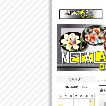
カレンダー
ホー
2026年8月
次月»
商
日
月
火
水
木
金
土
1