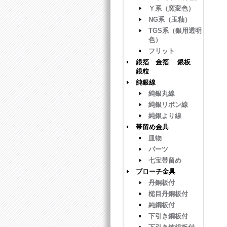
Ｙ系（窯変色）
NG系（玉釉）
TGS系（銀用透明
色）
フリット
銀箔 金箔 銀板
銀粒
純銀線
純銀丸線
純銀リボン線
純銀より線
帯留め金具
皿物
パーツ
七宝帯留め
ブローチ金具
丹銅板付
槌目丹銅板付
純銅板付
下引き銅板付