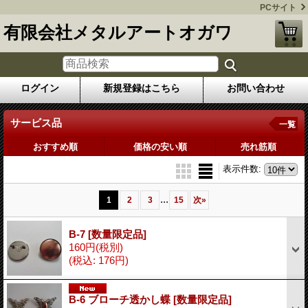
PCサイト
有限会社メタルアートオガワ
ログイン
新規登録はこちら
お問い合わせ
サービス品
一覧
おすすめ順
価格の安い順
売れ筋順
表示件数
:
...
1
2
3
15
次
»
B-7
[数量限定品]
160円
(税別)
(税込
:
176円)
B-6 ブローチ透かし蝶
[数量限定品]