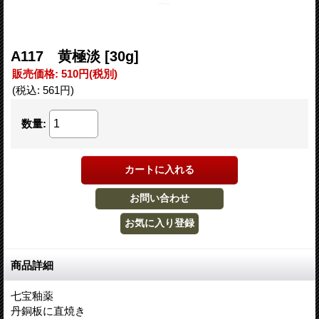
A117 黄極淡
[30g]
販売価格
:
510円
(税別)
(税込
:
561円
)
数量
:
商品詳細
七宝釉薬
丹銅板に直焼き