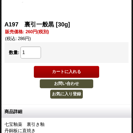
A197 裏引一般黒
[30g]
販売価格
:
260円
(税別)
(税込
:
286円
)
数量
:
商品詳細
七宝釉薬 裏引き釉
丹銅板に直焼き