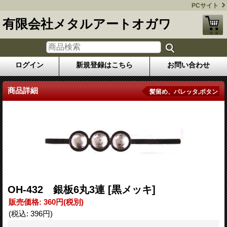
PCサイト
有限会社メタルアートオガワ
ログイン
新規登録はこちら
お問い合わせ
商品詳細
髪留め、バレッタ,ボタン
OH-432 銀板6丸3連
[黒メッキ]
販売価格
:
360円
(税別)
(税込
:
396円
)