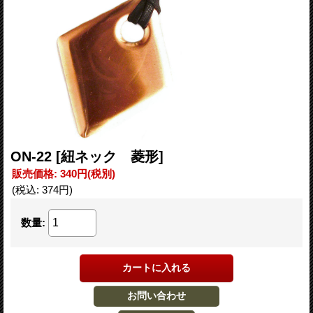
ON-22
[紐ネック 菱形]
販売価格
:
340円
(税別)
(税込
:
374円
)
数量
: