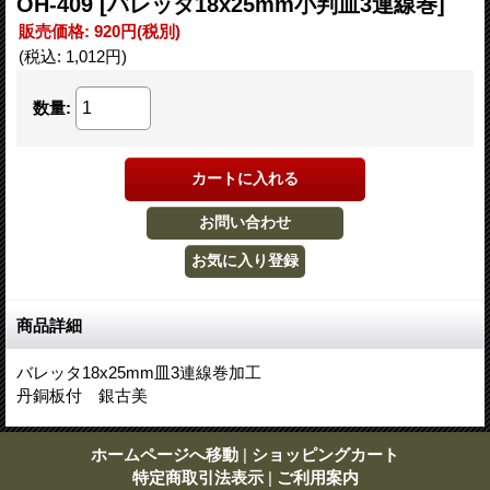
OH-409
[バレッタ18x25mm小判皿3連線巻]
販売価格
:
920円
(税別)
(税込
:
1,012円
)
数量
:
商品詳細
バレッタ18x25mm皿3連線巻加工
丹銅板付 銀古美
ホームページへ移動
|
ショッピングカート
特定商取引法表示
|
ご利用案内