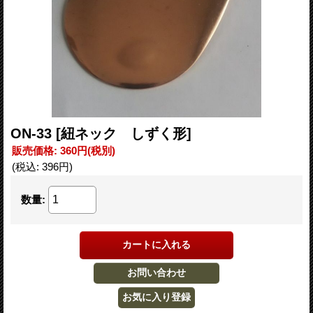
ON-33
[紐ネック しずく形]
販売価格
:
360円
(税別)
(税込
:
396円
)
数量
: