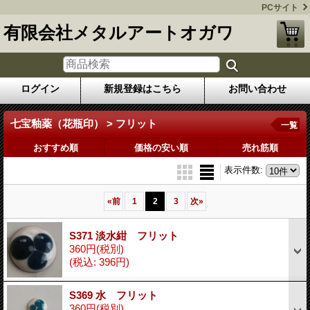
PCサイト
有限会社メタルアートオガワ
ログイン
新規登録はこちら
お問い合わせ
七宝釉薬（花瓶印） > フリット
一覧
おすすめ順
価格の安い順
売れ筋順
表示件数
:
«
前
1
2
3
次
»
S371 淡水紺 フリット
360円
(税別)
(税込
:
396円)
S369 水 フリット
360円
(税別)