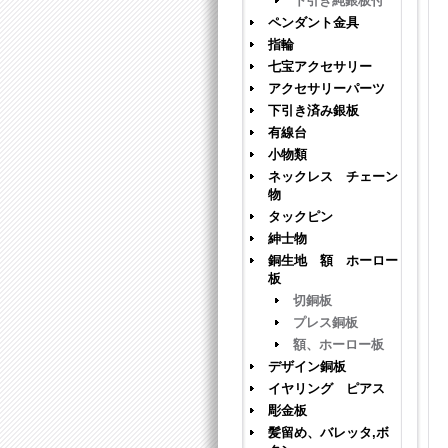
下引き純銀板付
ペンダント金具
指輪
七宝アクセサリー
アクセサリーパーツ
下引き済み銀板
有線台
小物類
ネックレス チェーン
物
タックピン
紳士物
銅生地 額 ホーロー
板
切銅板
プレス銅板
額、ホーロー板
デザイン銅板
イヤリング ピアス
彫金板
髪留め、バレッタ,ボ