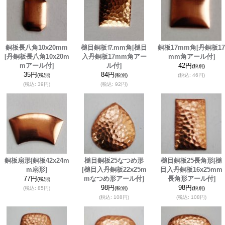
銅板長八角10x20mm
槌目銅板⒘mm角
[槌目
銅板17mm角
[丹銅板17
[丹銅板長八角10x20m
入丹銅板17mm角アー
mm角アール付]
mアール付]
ル付]
42円
(税別)
35円
84円
(税別)
(税別)
(税込
:
46円)
(税込
:
39円)
(税込
:
92円)
銅板扇形
[銅板42x24m
槌目銅板25なつめ形
槌目銅板25長角形
[槌
m扇形]
[槌目入丹銅板22x25m
目入丹銅板16x25mm
77円
mなつめ形アール付]
長角形アール付]
(税別)
98円
98円
(税込
:
85円)
(税別)
(税別)
(税込
:
108円)
(税込
:
108円)