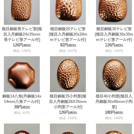
槌目銅板長テレビ形
[槌
槌目銅板20テレビ形
槌目銅板30テレビ形
目入丹銅板24x35mm
[槌目入丹銅板20x20m
[槌目入丹銅板30x30m
長テレビ形アール付]
mテレビ形アール付]
mテレビ形アール付]
126円
92円
126円
(税別)
(税別)
(税別)
(税込
:
139円)
(税込
:
101円)
(税込
:
139円)
銅板14八角
[丹銅板14x
槌目銅板35小判形
[槌
槌目40小判形
[槌目入
14mm八角アール付]
目入丹銅板26X35mm
丹銅板30x40mm小判
39円
小判形アール付]
形]
(税別)
126円
180円
(税込
:
43円)
(税別)
(税別)
(税込
:
139円)
(税込
:
198円)