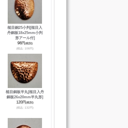
槌目銅25小判
[槌目入
丹銅板18x25mm小判
形アール付]
98円
(税別)
(税込
:
108円)
槌目銅板半丸
[槌目入丹
銅板26x20mm半丸形]
120円
(税別)
(税込
:
132円)