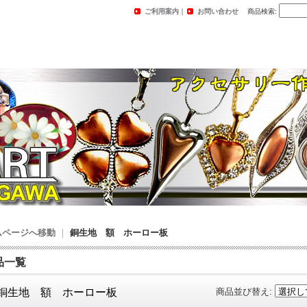
ご利用案内
｜
お問い合わせ
商品検索
:
ムページへ移動
｜
銅生地 額 ホーロー板
品一覧
銅生地 額 ホーロー板
商品並び替え
: