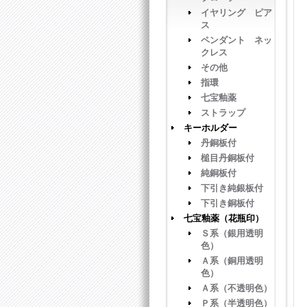
イヤリング ピア
ス
ペンダント ネッ
クレス
その他
指環
七宝釉薬
ストラップ
キーホルダー
丹銅板付
槌目丹銅板付
純銅板付
下引き純銀板付
下引き銅板付
七宝釉薬（花瓶印）
Ｓ系（銀用透明
色）
Ａ系（銅用透明
色）
Ａ系（不透明色）
Ｐ系（半透明色）