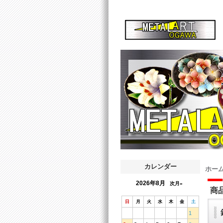
カレンダー
ホー
2026年8月
次月»
商
日
月
火
水
木
金
土
1