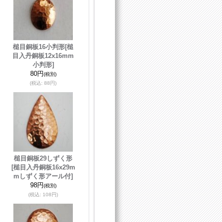
槌目銅板16小判形
[槌
目入丹銅板12x16mm
小判形]
80円
(税別)
(税込
:
88円)
槌目銅板29しずく形
[槌目入丹銅板16x29m
mしずく形アール付]
98円
(税別)
(税込
:
108円)