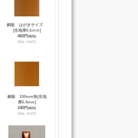
銅板 はがきサイズ
[生地厚0.6ｍｍ]
460円
(税別)
(税込
:
506円)
銅板 100mm角
[生地
厚0.4mm]
240円
(税別)
(税込
:
264円)