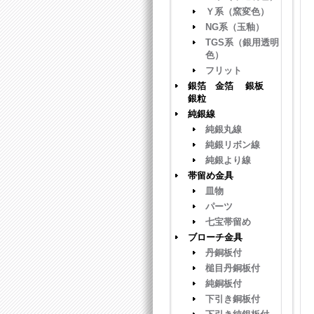
Ｙ系（窯変色）
NG系（玉釉）
TGS系（銀用透明
色）
フリット
銀箔 金箔 銀板
銀粒
純銀線
純銀丸線
純銀リボン線
純銀より線
帯留め金具
皿物
パーツ
七宝帯留め
ブローチ金具
丹銅板付
槌目丹銅板付
純銅板付
下引き銅板付