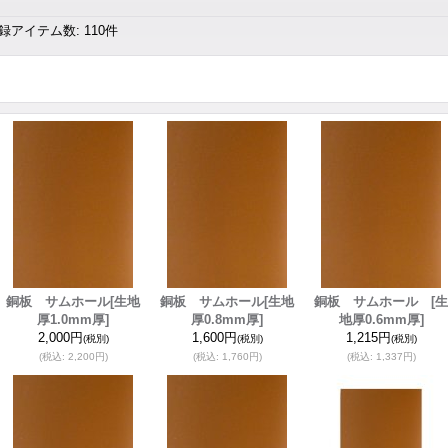
録アイテム数
:
110件
銅板 サムホール
[生地
銅板 サムホール
[生地
銅板 サムホール
[生
厚1.0mm厚]
厚0.8mm厚]
地厚0.6mm厚]
2,000円
1,600円
1,215円
(税別)
(税別)
(税別)
(税込
:
2,200円)
(税込
:
1,760円)
(税込
:
1,337円)