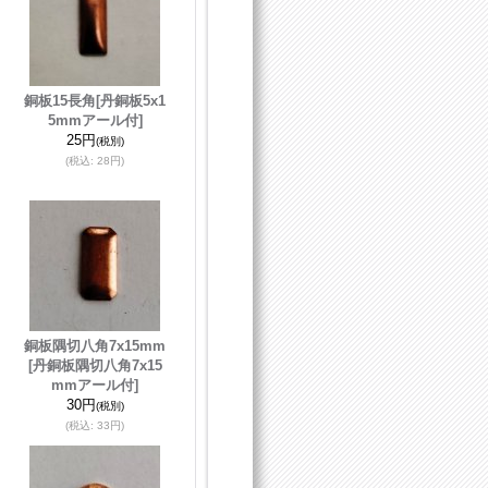
銅板15長角
[丹銅板5x1
5mmアール付]
25円
(税別)
(税込
:
28円)
銅板隅切八角7x15mm
[丹銅板隅切八角7x15
mmアール付]
30円
(税別)
(税込
:
33円)