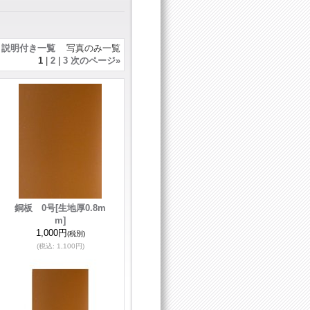
説明付き一覧
写真のみ一覧
1
|
2
|
3
次のページ
»
銅板 0号
[生地厚0.8m
m]
1,000円
(税別)
(税込
:
1,100円)