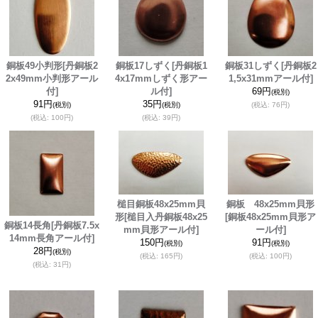
銅板49小判形
[丹銅板2
銅板17しずく
[丹銅板1
銅板31しずく
[丹銅板2
2x49mm小判形アール
4x17mmしずく形アー
1,5x31mmアール付]
付]
ル付]
69円
(税別)
91円
35円
(税別)
(税別)
(税込
:
76円)
(税込
:
100円)
(税込
:
39円)
槌目銅板48x25mm貝
銅板 48x25mm貝形
形
[槌目入丹銅板48x25
[銅板48x25mm貝形ア
銅板14長角
[丹銅板7.5x
mm貝形アール付]
ール付]
14mm長角アール付]
150円
91円
(税別)
(税別)
28円
(税別)
(税込
:
165円)
(税込
:
100円)
(税込
:
31円)