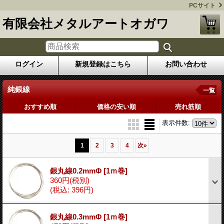
PCサイト
有限会社メタルアートオガワ
ログイン
新規登録はこちら
お問い合わせ
純銀線
一覧
おすすめ順
価格の安い順
売れ筋順
表示件数
:
1
2
3
4
次
»
銀丸線0.2mmΦ
[1ｍ巻]
360円
(税別)
(税込
:
396円)
銀丸線0.3mmΦ
[1ｍ巻]